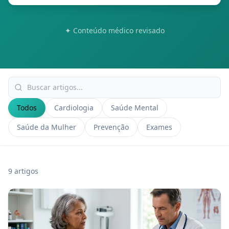
✦ Conteúdo médico revisado
Todos
Cardiologia
Saúde Mental
Saúde da Mulher
Prevenção
Exames
9 artigos