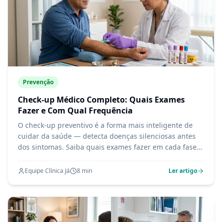
Prevenção
Check-up Médico Completo: Quais Exames
Fazer e Com Qual Frequência
O check-up preventivo é a forma mais inteligente de
cuidar da saúde — detecta doenças silenciosas antes
dos sintomas. Saiba quais exames fazer em cada fase
da vida e por que não esperar "sentir algo" para
consultar o médico.
Equipe Clínica Já
8
min
Ler artigo