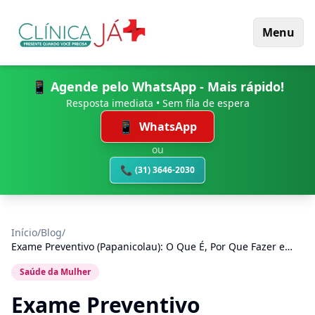
Menu
📱 Agende pelo WhatsApp - Mais rápido!
Resposta imediata • Sem fila de espera
📱
WhatsApp
ou
📞
(31) 3646-2030
Início
/
Blog
/
Exame Preventivo (Papanicolau): O Que É, Por Que Fazer e
Com Que Frequência
Saúde da Mulher
Exame Preventivo