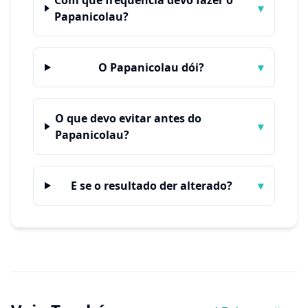
Com que frequência devo fazer o
▾
Papanicolau?
O Papanicolau dói?
▾
O que devo evitar antes do
▾
Papanicolau?
E se o resultado der alterado?
▾