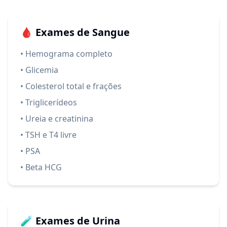
🩸 Exames de Sangue
• Hemograma completo
• Glicemia
• Colesterol total e frações
• Triglicerídeos
• Ureia e creatinina
• TSH e T4 livre
• PSA
• Beta HCG
🧪 Exames de Urina