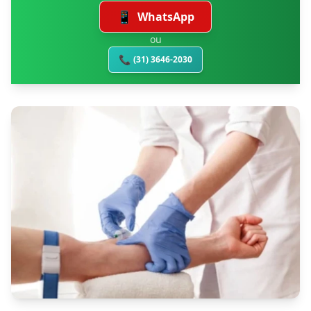
📱
WhatsApp
ou
📞
(31) 3646-2030